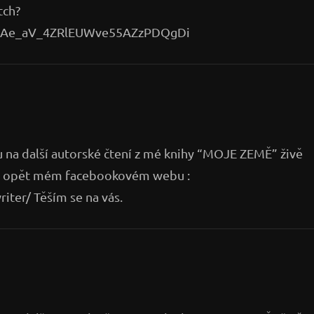
tch?
_fAe_aV_4ZRlEUWve55AZzPDQgDi
u na další autorské čtení z mé knihy “MOJE ZEMĚ” živě
h. opět mém facebookovém webu :
ter/ Těším se na vás.