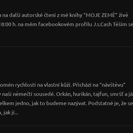
u na další autorské čtení z mé knihy “MOJE ZEMĚ” živě
18:00 h. na mém facebookovém profilu J.s.Cash Těším s
n rychlosti na vlastní kůži. Přichází na “návštěvu”
 naši němečtí sousedé. Orkán, hurikán, tajfun, smršť a já
 celkem jedno, jak to budeme nazývat. Podstatné je, že se
jak jí...