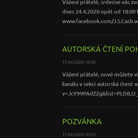
Vážení přátelé, srdečně vás zv
dnes 24.4.2020 opět od 18:00
www.facebook.com/J.S.Cash.wr
AUTORSKÁ ČTENÍ P
17.04.2020 10:54
Vážení přátelé, nově můžete 
kanálu v sekci autorská čtení
v=JcY99PAdZZg&list=PLD8J
POZVÁNKA
17.04.2020 10:53