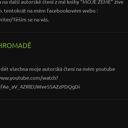
u na další autorské čtení z mé knihy “MOJE ZEMĚ” živě
 h. tentokrát na mém facebookovém webu :
iter/Těším se na vás.
OHROMADĚ
vidět všechna moje autorská čtení na mém youtube
: www.youtube.com/watch?
2_fAe_aV_4ZRlEUWve55AZzPDQgDi