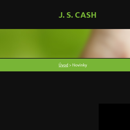
J. S. CASH
Úvod
>
Novinky