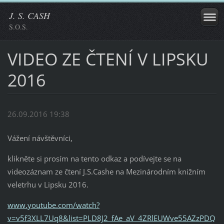
J. S. CASH
S.O.S.
VIDEO ZE ČTENÍ V LIPSKU
2016
26.09.2016 19:38
Vážení návštěvníci,
klikněte si prosím na tento odkaz a podívejte se na
videozáznam ze čtení J.S.Cashe na Mezinárodním knižním
veletrhu v Lipsku 2016.
www.youtube.com/watch?
v=v5f3XLL7Uq8&list=PLD8J2_fAe_aV_4ZRlEUWve55AZzPDQ