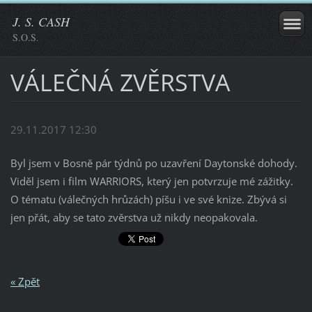
J. S. CASH
S.O.S.
VÁLEČNÁ ZVĚRSTVA
29.11.2017 12:30
Byl jsem v Bosně pár týdnů po uzavření Daytonské dohody.
Viděl jsem i film WARRIORS, který jen potvrzuje mé zážitky.
O tématu (válečných hrůzách) píšu i ve své knize. Zbývá si
jen přát, aby se tato zvěrstva už nikdy neopakovala.
« Zpět