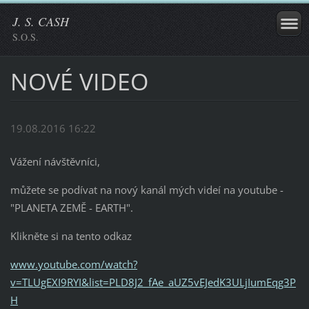
J. S. CASH
S.O.S.
NOVÉ VIDEO
19.08.2016 16:22
Vážení návštěvníci,
můžete se podívat na nový kanál mých videí na youtube -
"PLANETA ZEMĚ - EARTH".
Klikněte si na tento odkaz
www.youtube.com/watch?
v=TLUgEXI9RYI&list=PLD8J2_fAe_aUZ5vEJedK3ULjIumEqg3P
H