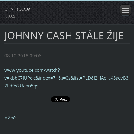
J. S. CASH
S.O.S.
JOHNNY CASH STÁLE ŽIJE
08.10.2018 09:06
www.youtube.com/watch?
v=kbbC7JUPelc&index=71&t=0s&list=PLD8J2_fAe_aXSaevB3
7Ld9s7Uapn5qsJi
« Zpět