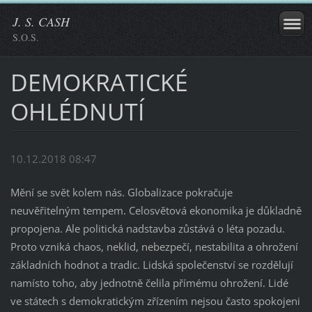
J. S. CASH
S.O.S.
DEMOKRATICKÉ
OHLÉDNUTÍ
10.12.2018 08:47
Mění se svět kolem nás. Globalizace pokračuje
neuvěřitelným tempem. Celosvětová ekonomika je důkladně
propojena. Ale politická nadstavba zůstává o léta pozadu.
Proto vzniká chaos, neklid, nebezpečí, nestabilita a ohrožení
základních hodnot a tradic. Lidská společenství se rozdělují
namísto toho, aby jednotně čelila přímému ohrožení. Lidé
ve státech s demokratickým zřízením nejsou často spokojeni