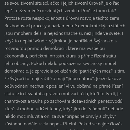
se svou životní situací, ačkoli jejich životní úroveň je o řád
lepší, než v méně rozvinutých zemích. Proč je tomu tak?
Protože roste nespokojenost s úrovni rozvoje těchto zemí
Rozhodovací procesy v parlamentně demokratických státech
jsou mnohem delší a nejednoznačnější. než jinde ve světě. I
když to neplatí všude, výjimkou je například Švýcarsko s
rozvinutou přímou demokracií, které má vyspělou
ekonomiku, perfektní infrastrukturu a přímé řízení státu
jeho občany. Pokud někdo poukáže na švýcarský model
demokracie, je zpravidla odkázán do “patřičných mezí” s tím,
že Švýcaři to mají zažité a mají “jinou náturu”. Jenže takové
odůvodnění nechutí k posílení vlivu občanů na přímé řízení
státu je irelevantní a pravou motivací těch, kteří to tvrdí, je
chamtivost a touha po zachování dosavadních penězovodů,
které si mohou udržet tehdy, když jim do “vládnutí” nebude
nikdo moc mluvit a oni za své “případné omyly a chyby”
zůstanou nadále zcela nepostižitelní. Pokud se najde člověk