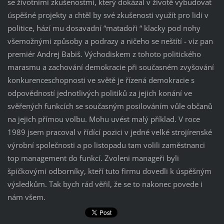
se životními zkušenostmi, který dokázal v životě vybudovat
úspěšné projekty a chtěl by své zkušenosti využít pro lidi v
politice, hází mu dosavadní “matadoři “ klacky pod nohy
všemožnými způsoby a podrazy a ničeho se neštítí - viz pan
premiér Andrej Babiš. Východiskem z tohoto politického
marasmu a zachování demokracie při současném zvyšování
konkurenceschopnosti ve světě je řízená demokracie s
odpovědností jednotlivých politiků za jejich konání ve
svěřených funkcích se současným posilováním vůle občanů
na jejich přímou volbu. Mohu uvést malý příklad. V roce
1989 jsem pracoval v řídící pozici v jedné velké strojírenské
výrobní společnosti a po listopadu tam volili zaměstnanci
top management do funkcí. Zvoleni manageři byli
špičkovými odborníky, kteří tuto firmu dovedli k úspěšným
výsledkům. Tak bych rád věřil, že se to nakonec povede i
nám všem.