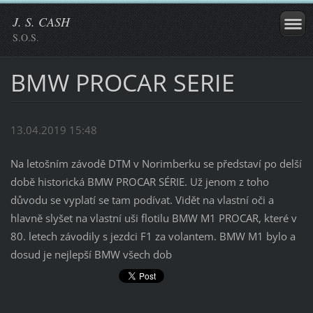
J. S. CASH
S.O.S.
BMW PROCAR SERIE
13.04.2019 15:48
Na letošním závodě DTM v Norimberku se představí po delší
době historická BMW PROCAR SÉRIE. Už jenom z toho
důvodu se vyplatí se tam podívat. Vidět na vlastní oči a
hlavně slyšet na vlastní uši flotilu BMW M1 PROCAR, které v
80. letech závodily s jezdci F1 za volantem. BMW M1 bylo a
dosud je nejlepší BMW všech dob