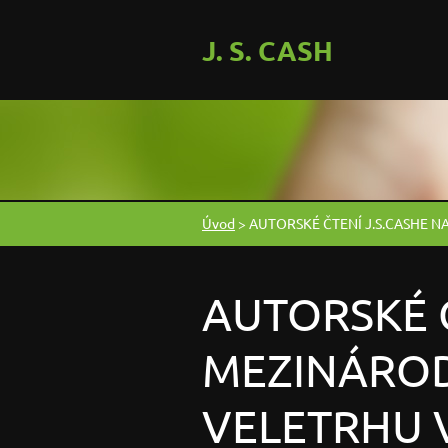
J. S. CASH
Úvod
>
AUTORSKÉ ČTENÍ J.S.CASHE N
AUTORSKÉ Č
MEZINÁROD
VELETRHU V